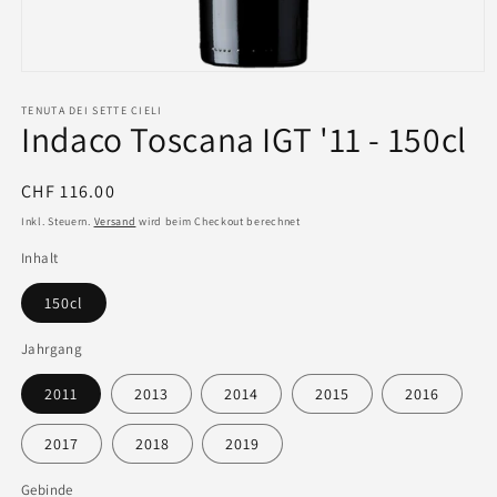
TENUTA DEI SETTE CIELI
Indaco Toscana IGT '11 - 150cl
Normaler
CHF 116.00
Preis
Inkl. Steuern.
Versand
wird beim Checkout berechnet
Inhalt
150cl
Jahrgang
2011
2013
2014
2015
2016
2017
2018
2019
Gebinde