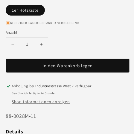
1er Holzkiste
NIEDRIGER LAGERBESTAND: 3 VERBLEIBEND
Anzahl
Anzahl
Verringere
Erhöhe
die
die
Menge
Menge
für
für
In den Warenkorb legen
Indaco
Indaco
Toscana
Toscana
IGT
IGT
Abholung bei
Industriestrasse West 7
verfügbar
&#39;11
&#39;11
Gewöhnlich fertig in 24 Stunden
-
-
Shop-Informationen anzeigen
150cl
150cl
Art.
88-0028M-11
Nr.:
Details