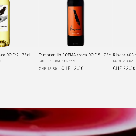
ca DO '22 - 75cl
Tempranillo POEMA rosca DO '15 - 75cl
Ribera 40 V
Anbieter:
Anbieter:
AS
BODEGA CUATRO RAYAS
BODEGA CUAT
Normaler
Verkaufspreis
CHF 12.50
Normaler
CHF 22.50
CHF 15.80
Preis
Preis