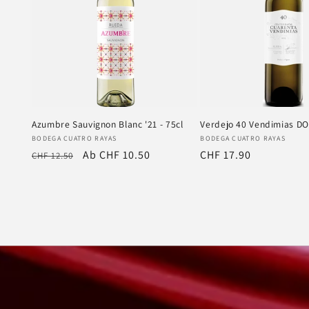
Azumbre Sauvignon Blanc '21 - 75cl
Verdejo 40 Vendimias DO 
Anbieter:
Anbieter:
BODEGA CUATRO RAYAS
BODEGA CUATRO RAYAS
Normaler
Verkaufspreis
Ab CHF 10.50
Normaler
CHF 17.90
CHF 12.50
Preis
Preis