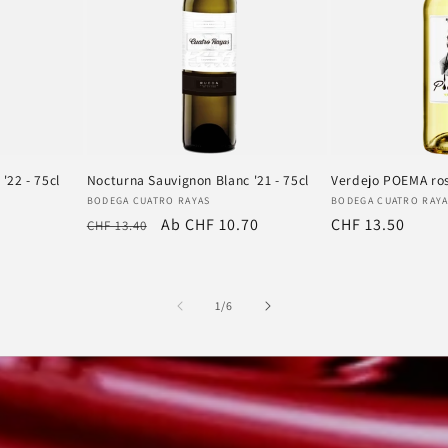
'22 - 75cl
Nocturna Sauvignon Blanc '21 - 75cl
Verdejo POEMA ros
Anbieter:
Anbieter:
BODEGA CUATRO RAYAS
BODEGA CUATRO RAY
Normaler
Verkaufspreis
Ab CHF 10.70
Normaler
CHF 13.50
CHF 13.40
Preis
Preis
von
1
/
6