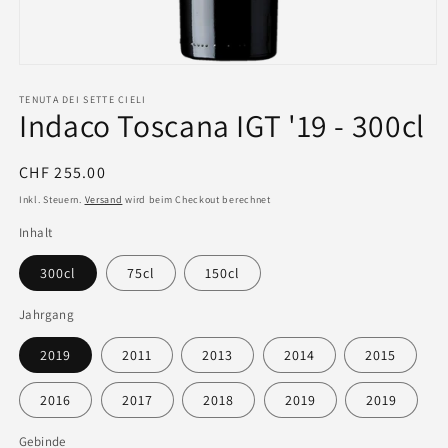
TENUTA DEI SETTE CIELI
Indaco Toscana IGT '19 - 300cl
Normaler
CHF 255.00
Preis
Inkl. Steuern.
Versand
wird beim Checkout berechnet
Inhalt
300cl
75cl
150cl
Jahrgang
2019
2011
2013
2014
2015
2016
2017
2018
2019
2019
Gebinde