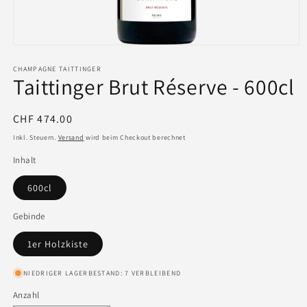
CHAMPAGNE TAITTINGER
Taittinger Brut Réserve - 600cl
Normaler
CHF 474.00
Preis
Inkl. Steuern.
Versand
wird beim Checkout berechnet
Inhalt
600cl
Gebinde
1er Holzkiste
NIEDRIGER LAGERBESTAND: 7 VERBLEIBEND
Anzahl
Anzahl