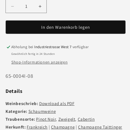
Verringere
Erhöhe
die
die
Menge
Menge
für
für
In den Warenkorb legen
Taittinger
Taittinger
Brut
Brut
Réserve
Réserve
Abholung bei
Industriestrasse West 7
verfügbar
-
-
Gewöhnlich fertig in 24 Stunden
600cl
600cl
Shop-Informationen anzeigen
Art.
65-0004I-08
Nr.:
Details
Weinbeschrieb:
Download als PDF
Kategorie:
Schaumweine
Traubensorte:
Pinot Noir
,
Zweigelt
,
Cabertin
Herkunft:
Frankreich
|
Champagne
|
Champagne Taittinger