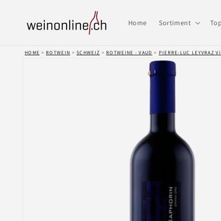
Direkt
zum
Inhalt
Home
Sortiment
Top
HOME
>
ROTWEIN
>
SCHWEIZ
>
ROTWEINE - VAUD
>
PIERRE-LUC LEYVRAZ V
Zu
Produktinformationen
springen