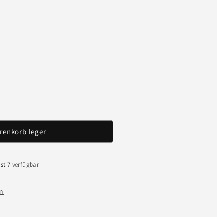
renkorb legen
é
st 7
verfügbar
en