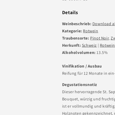
75cl
75cl
Nr.:
Details
Weinbeschrieb:
Download a
Kategorie:
Rotwein
Traubensorte:
Pinot Noir
,
Zw
Herkunft:
Schweiz
|
Rotwein
Alkoholvolumen:
13.5%
Vinifikation / Ausbau
Reifung für 12 Monate in ein
Degustationsnotiz
Dieser hervorragende St. Sa
Bouquet, würzig und fruchti
ist er vollmundig und kräft
Holznoten gekennzeichnet, 