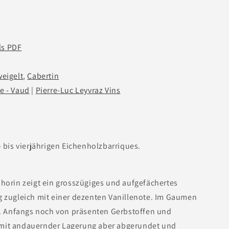
ls PDF
eigelt
,
Cabertin
e - Vaud
|
Pierre-Luc Leyvraz Vins
- bis vierjährigen Eichenholzbarriques.
phorin zeigt ein grosszügiges und aufgefächertes
g zugleich mit einer dezenten Vanillenote. Im Gaumen
ig. Anfangs noch von präsenten Gerbstoffen und
mit andauernder Lagerung aber abgerundet und