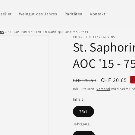
seller
Weingut des Jahres
Raritäten
Kontakt
INS
> ST. SAPHORIN "ELEVÉ EN BARRIQUE AOC '15 - 75CL
PIERRE-LUC LEYVRAZ VINS
St. Saphori
AOC '15 - 7
Normaler
Verkaufsprei
CHF 20.65
CHF 29.50
Preis
Inkl. Steuern.
Versand
wird beim Che
Inhalt
75cl
Jahrgang