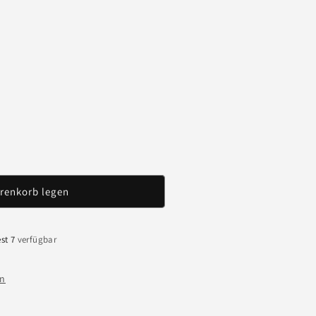
renkorb legen
st 7
verfügbar
en