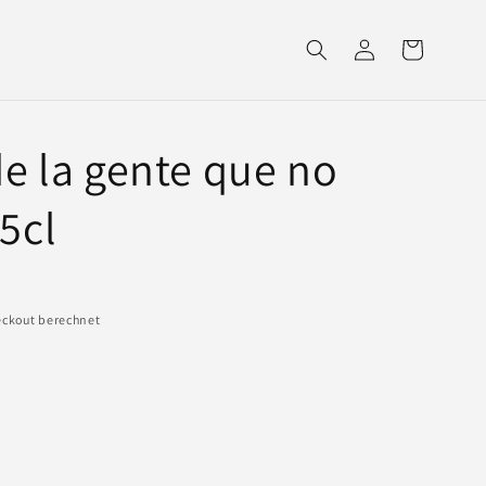
Einloggen
Warenkorb
e la gente que no
75cl
ckout berechnet