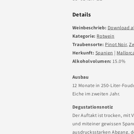
-
-
Nr.:
75cl
75cl
Details
Weinbeschrieb:
Download a
Kategorie:
Rotwein
Traubensorte:
Pinot Noir
,
Zw
Herkunft:
Spanien
|
Mallorc
Alkoholvolumen:
15.0%
Ausbau
12 Monate in 250-Liter-Foud
Eiche im zweiten Jahr.
Degustationsnotiz
Der Auftakt ist trocken, mit
und miteiner gewissen Span
ausdrucksstarken Abgang, 