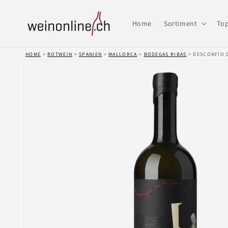
Direkt
zum
Inhalt
Home
Sortiment
Top
HOME
>
ROTWEIN
>
SPANIEN
>
MALLORCA
>
BODEGAS RIBAS
> DESCONFÍO D
Zu
Produktinformationen
springen