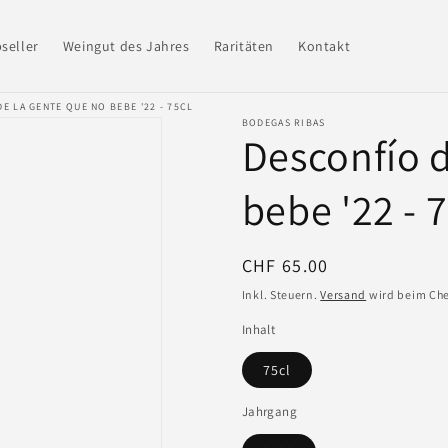
seller
Weingut des Jahres
Raritäten
Kontakt
E LA GENTE QUE NO BEBE '22 - 75CL
BODEGAS RIBAS
Desconfío d
bebe '22 - 
Normaler
CHF 65.00
Preis
Inkl. Steuern.
Versand
wird beim Che
Inhalt
75cl
Jahrgang