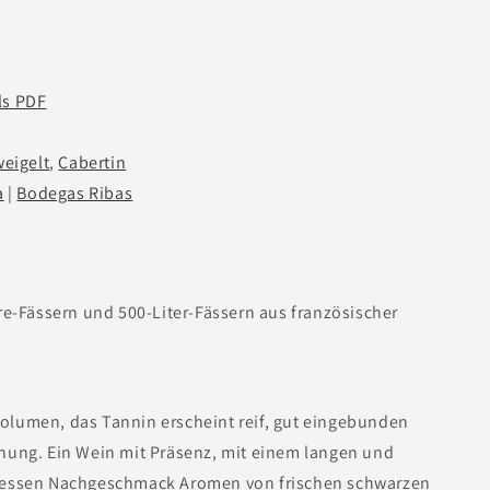
ls PDF
eigelt
,
Cabertin
a
|
Bodegas Ribas
re-Fässern und 500-Liter-Fässern aus französischer
 Volumen, das Tannin erscheint reif, gut eingebunden
nung. Ein Wein mit Präsenz, mit einem langen und
dessen Nachgeschmack Aromen von frischen schwarzen