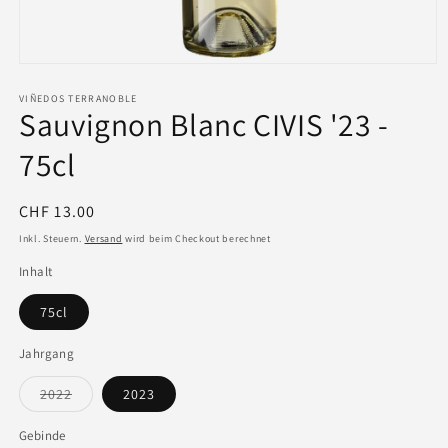
VIÑEDOS TERRANOBLE
Sauvignon Blanc CIVIS '23 -
75cl
Normaler
CHF 13.00
Preis
Inkl. Steuern.
Versand
wird beim Checkout berechnet
Inhalt
75cl
Jahrgang
Variante
2022
2023
ausverkauft
oder
nicht
Gebinde