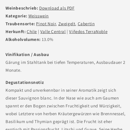
Weinbeschrieb:
Download als PDF
Kategorie:
Weisswein
Traubensorte:
Pinot Noir
,
Zweigelt
,
Cabertin
Herkunft:
Chile
|
Valle Central
|
Viñedos TerraNoble
Alkoholvolumen:
13.0%
Vinifikation / Ausbau
Gärung im Stahltank bei tiefen Temperaturen, Ausbaudauer 2
Monate.
Degustationsnotiz
Kompakt und unverkennbar in seiner Aromatik zeigt sich
dieser Sauvignon blanc. In der Nase wie auch am Gaumen
spannt er den Bogen zwischen Fruchtigkeit und Würzigkeit,
wobei Letztere von herben Kräutergewürzen wie Brennnessel,
Basilikum und Thymian geprägt ist. Die Frucht ist eher
exotisch mit Passionsfrucht, Litschi und Guave. Seine Herbe