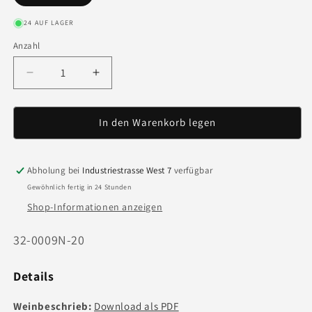
24 AUF LAGER
Anzahl
Anzahl
Verringere
Erhöhe
die
die
Menge
Menge
für
für
In den Warenkorb legen
Primitivo
Primitivo
Puglia
Puglia
IGT
IGT
Abholung bei
Industriestrasse West 7
verfügbar
&#39;20
&#39;20
Gewöhnlich fertig in 24 Stunden
-
-
Shop-Informationen anzeigen
75cl
75cl
Art.
32-0009N-20
Nr.:
Details
Weinbeschrieb:
Download als PDF