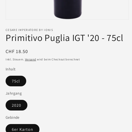
CESARE IMPERATORE BY IONIS
Primitivo Puglia IGT '20 - 75cl
Normaler
CHF 18.50
Preis
Inkl. Steuern.
Versand
wird beim Checkout berechnet
Inhalt
75cl
Jahrgang
2020
Gebinde
6er Karton