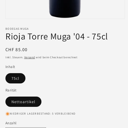
BODEGAS MUGA
Rioja Torre Muga '04 - 75cl
Normaler
CHF 85.00
Preis
Inkl. Steuern.
Versand
wird beim Checkout berechnet
Inhalt
75cl
Rarität
Nettoartikel
NIEDRIGER LAGERBESTAND: 5 VERBLEIBEND
Anzahl
Anzahl