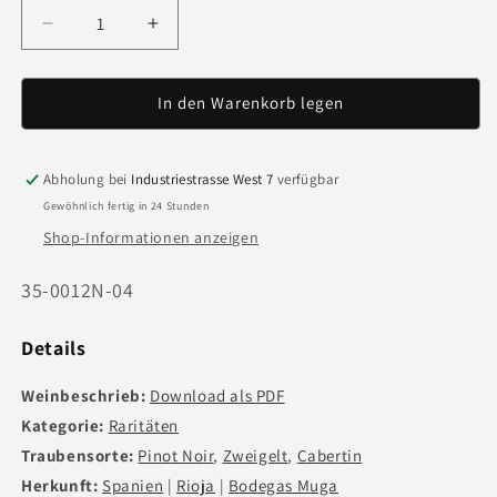
Verringere
Erhöhe
die
die
Menge
Menge
für
für
In den Warenkorb legen
Rioja
Rioja
Torre
Torre
Muga
Muga
Abholung bei
Industriestrasse West 7
verfügbar
&#39;04
&#39;04
Gewöhnlich fertig in 24 Stunden
-
-
Shop-Informationen anzeigen
75cl
75cl
Art.
35-0012N-04
Nr.:
Details
Weinbeschrieb:
Download als PDF
Kategorie:
Raritäten
Traubensorte:
Pinot Noir
,
Zweigelt
,
Cabertin
Herkunft:
Spanien
|
Rioja
|
Bodegas Muga