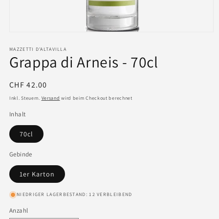
MAZZETTI D'ALTAVILLA
Grappa di Arneis - 70cl
Normaler
CHF 42.00
Preis
Inkl. Steuern.
Versand
wird beim Checkout berechnet
Inhalt
70cl
Gebinde
1er Karton
NIEDRIGER LAGERBESTAND: 12 VERBLEIBEND
Anzahl
Anzahl