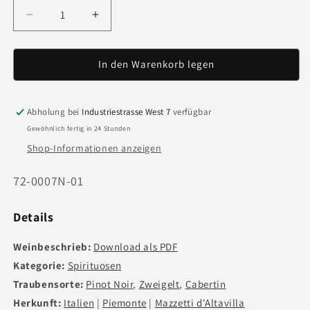
Verringere
Erhöhe
die
die
Menge
Menge
für
für
In den Warenkorb legen
Grappa
Grappa
di
di
Arneis
Arneis
Abholung bei
Industriestrasse West 7
verfügbar
-
-
Gewöhnlich fertig in 24 Stunden
70cl
70cl
Shop-Informationen anzeigen
Art.
72-0007N-01
Nr.:
Details
Weinbeschrieb:
Download als PDF
Kategorie:
Spirituosen
Traubensorte:
Pinot Noir
,
Zweigelt
,
Cabertin
Herkunft:
Italien
|
Piemonte
|
Mazzetti d'Altavilla