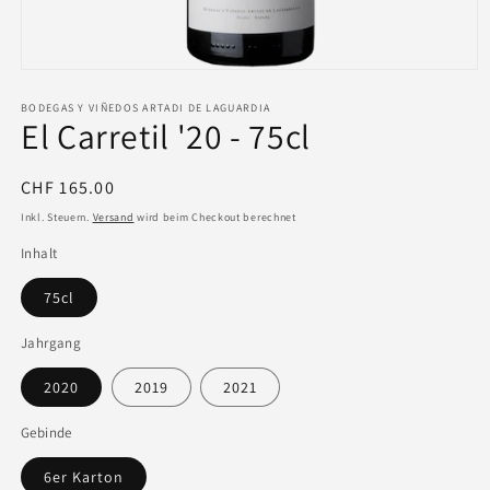
BODEGAS Y VIÑEDOS ARTADI DE LAGUARDIA
El Carretil '20 - 75cl
Normaler
CHF 165.00
Preis
Inkl. Steuern.
Versand
wird beim Checkout berechnet
Inhalt
75cl
Jahrgang
2020
2019
2021
Gebinde
6er Karton