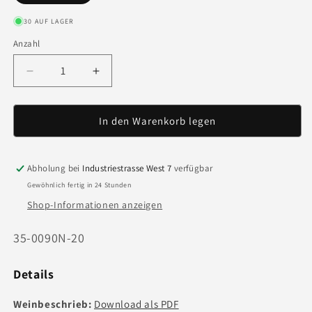
30 AUF LAGER
Anzahl
Anzahl
Verringere
Erhöhe
die
die
Menge
Menge
für
für
In den Warenkorb legen
El
El
Carretil
Carretil
&#39;20
&#39;20
Abholung bei
Industriestrasse West 7
verfügbar
-
-
Gewöhnlich fertig in 24 Stunden
75cl
75cl
Shop-Informationen anzeigen
Art.
35-0090N-20
Nr.:
Details
Weinbeschrieb:
Download als PDF