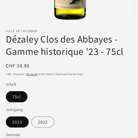
VILLE DE LAUSANNE
Dézaley Clos des Abbayes -
Gamme historique '23 - 75cl
Normaler
CHF 30.90
Preis
Inkl. Steuern.
Versand
wird beim Checkout berechnet
Inhalt
75cl
Jahrgang
2023
2022
Gebinde