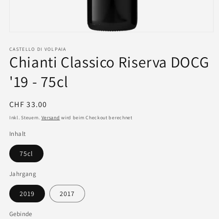
CASTELLO DI VOLPAIA
Chianti Classico Riserva DOCG
'19 - 75cl
Normaler
CHF 33.00
Preis
Inkl. Steuern.
Versand
wird beim Checkout berechnet
Inhalt
75cl
Jahrgang
2019
2017
Gebinde