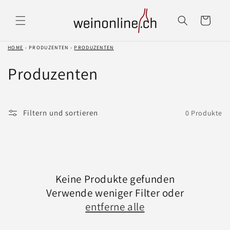
Direkt
zum
Warenkorb
Inhalt
HOME
›
PRODUZENTEN
›
PRODUZENTEN
K
Produzenten
a
t
Filtern und sortieren
0 Produkte
e
g
o
Keine Produkte gefunden
r
Verwende weniger Filter oder
entferne alle
i