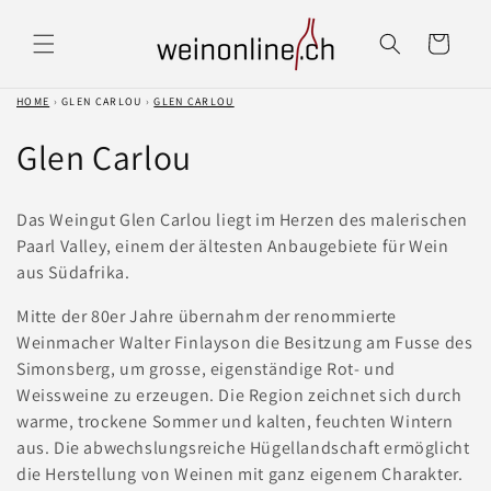
Direkt
zum
Warenkorb
Inhalt
HOME
›
GLEN CARLOU
›
GLEN CARLOU
K
Glen Carlou
a
Das Weingut Glen Carlou liegt im Herzen des malerischen
t
Paarl Valley, einem der ältesten Anbaugebiete für Wein
aus Südafrika.
e
Mitte der 80er Jahre übernahm der renommierte
g
Weinmacher Walter Finlayson die Besitzung am Fusse des
o
Simonsberg, um grosse, eigenständige Rot- und
Weissweine zu erzeugen. Die Region zeichnet sich durch
r
warme, trockene Sommer und kalten, feuchten Wintern
aus. Die abwechslungsreiche Hügellandschaft ermöglicht
i
die Herstellung von Weinen mit ganz eigenem Charakter.