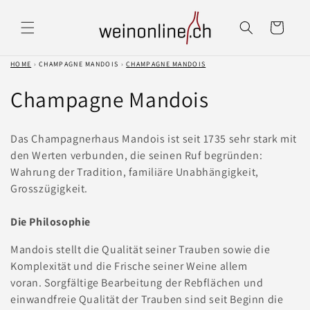
Direkt
zum
Warenkorb
Inhalt
HOME
›
CHAMPAGNE MANDOIS
›
CHAMPAGNE MANDOIS
K
Champagne Mandois
a
Das Champagnerhaus Mandois ist seit 1735 sehr stark mit
t
den Werten verbunden, die seinen Ruf begründen:
Wahrung der Tradition, familiäre Unabhängigkeit,
e
Grosszügigkeit.
g
Die Philosophie
o
Mandois stellt die Qualität seiner Trauben sowie die
r
Komplexität und die Frische seiner Weine allem
voran. Sorgfältige Bearbeitung der Rebflächen und
i
einwandfreie Qualität der Trauben sind seit Beginn die