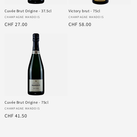
Cuvée Brut Origine - 37.5cl
Victory brut - 75cl
Anbieter:
CHAMPAGNE MANDOIS
Anbieter:
CHAMPAGNE MANDOIS
Normaler
CHF 27.00
Normaler
CHF 58.00
Preis
Preis
Cuvée Brut Origine - 75cl
Anbieter:
CHAMPAGNE MANDOIS
Normaler
CHF 41.50
Preis