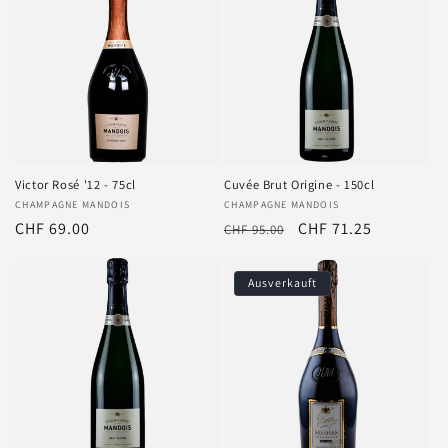
Victor Rosé '12 - 75cl
Cuvée Brut Origine - 150cl
Anbieter:
CHAMPAGNE MANDOIS
Anbieter:
CHAMPAGNE MANDOIS
Normaler
CHF 69.00
Normaler
Verkaufspreis
CHF 71.25
CHF 95.00
Preis
Preis
Ausverkauft