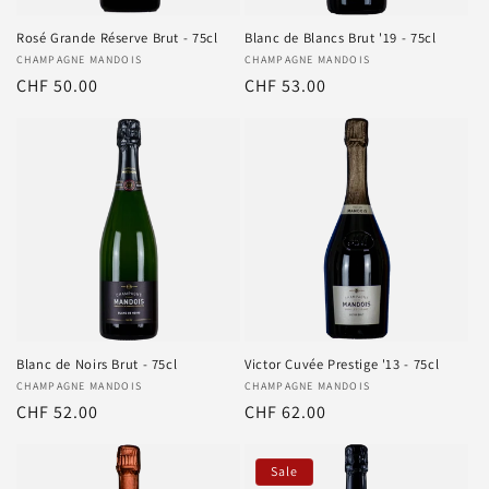
Rosé Grande Réserve Brut - 75cl
Blanc de Blancs Brut '19 - 75cl
Anbieter:
CHAMPAGNE MANDOIS
Anbieter:
CHAMPAGNE MANDOIS
Normaler
CHF 50.00
Normaler
CHF 53.00
Preis
Preis
Blanc de Noirs Brut - 75cl
Victor Cuvée Prestige '13 - 75cl
Anbieter:
CHAMPAGNE MANDOIS
Anbieter:
CHAMPAGNE MANDOIS
Normaler
CHF 52.00
Normaler
CHF 62.00
Preis
Preis
Sale