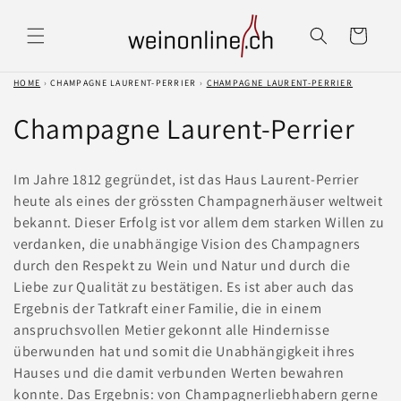
Direkt
zum
Warenkorb
Inhalt
HOME
›
CHAMPAGNE LAURENT-PERRIER
›
CHAMPAGNE LAURENT-PERRIER
K
Champagne Laurent-Perrier
a
Im Jahre 1812 gegründet, ist das Haus Laurent-Perrier
t
heute als eines der grössten Champagnerhäuser weltweit
bekannt. Dieser Erfolg ist vor allem dem starken Willen zu
e
verdanken, die unabhängige Vision des Champagners
g
durch den Respekt zu Wein und Natur und durch die
Liebe zur Qualität zu bestätigen. Es ist aber auch das
o
Ergebnis der Tatkraft einer Familie, die in einem
anspruchsvollen Metier gekonnt alle Hindernisse
r
überwunden hat und somit die Unabhängigkeit ihres
i
Hauses und die damit verbunden Werten bewahren
konnte. Das Ergebnis: von Champagnerliebhabern gerne